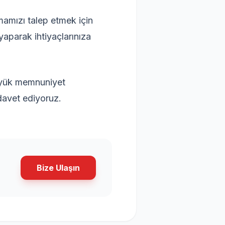
nmamızı talep etmek için
yaparak ihtiyaçlarınıza
büyük memnuniyet
davet ediyoruz.
Bize Ulaşın