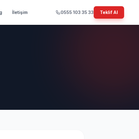
g
İletişim
0555 103 35 33
Teklif Al