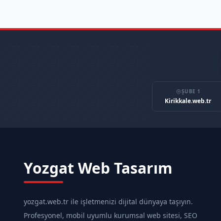
ŞUBE 1
Kirikkale.web.tr
Yozgat Web Tasarım
yozgat.web.tr ile işletmenizi dijital dünyaya taşıyın.
Profesyonel, mobil uyumlu kurumsal web sitesi, SEO