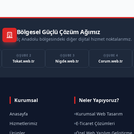
Bölgesel Güçlü Çözüm Ağımız
İç Anadolu bölgesindeki diğer dijital hizmet noktalarımız.
ŞUBE 2
ŞUBE 3
ŞUBE 4
Tokat.web.tr
Nigde.web.tr
Corum.web.tr
Kurumsal
Neler Yapıyoruz?
Anasayfa
Kurumsal Web Tasarım
Hizmetlerimiz
E-Ticaret Çözümleri
Ürünler
Özel Web Yazılım Geliştirme