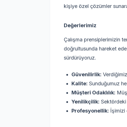
kişiye özel çözümler sunarak
Değerlerimiz
Çalışma prensiplerimizin tem
doğrultusunda hareket edere
sürdürüyoruz.
Güvenilirlik:
Verdiğimiz
Kalite:
Sunduğumuz her h
Müşteri Odaklılık:
Müşt
Yenilikçilik:
Sektördeki 
Profesyonellik:
İşimizi