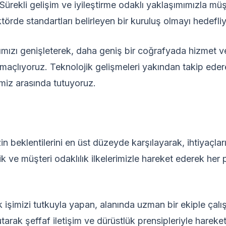
 Sürekli gelişim ve iyileştirme odaklı yaklaşımımızla mü
ktörde standartları belirleyen bir kuruluş olmayı hedefli
ımızı genişleterek, daha geniş bir coğrafyada hizmet v
çlıyoruz. Teknolojik gelişmeleri yakından takip ederek
imiz arasında tutuyoruz.
 beklentilerini en üst düzeyde karşılayarak, ihtiyaçla
rlik ve müşteri odaklılık ilkelerimizle hareket ederek he
işimizi tutkuyla yapan, alanında uzman bir ekiple çalı
arak şeffaf iletişim ve dürüstlük prensipleriyle harek