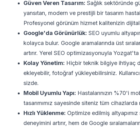
Güven Veren Tasarım:
Sağlık sektöründe gü
yansıtan, modern ve prestijli bir tasarım hastal
Profesyonel görünüm hizmet kalitenizin dijital
Google'da Görünürlük:
SEO uyumlu altyapımı
kolayca bulur. Google aramalarında üst sıral
artırır. Yerel SEO optimizasyonuyla Yozgat'ta i
Kolay Yönetim:
Hiçbir teknik bilgiye ihtiyaç 
ekleyebilir, fotoğraf yükleyebilirsiniz. Kullan
sizde.
Mobil Uyumlu Yapı:
Hastalarınızın %70'i mob
tasarımımız sayesinde siteniz tüm cihazlarda
Hızlı Yüklenme:
Optimize edilmiş altyapımız s
deneyimini artırır, hem de Google sıralamaların