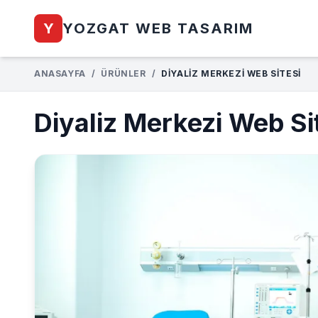
Y
YOZGAT WEB TASARIM
ANASAYFA
/
ÜRÜNLER
/
DIYALIZ MERKEZI WEB SITESI
Diyaliz Merkezi Web Si