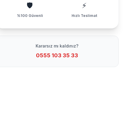
🛡️
⚡
%100 Güvenli
Hızlı Teslimat
Kararsız mı kaldınız?
0555 103 35 33