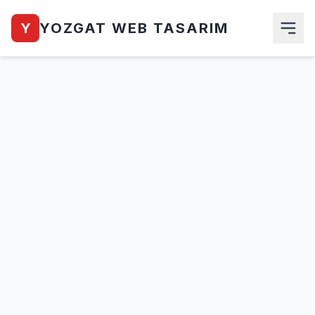
Y
YOZGAT WEB TASARIM
Anasayfa
Hakkımızda
Hizmetlerimiz
Ürünler
Blog
İletişim
Teklif Al